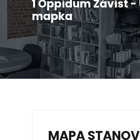
1 Oppidum Závist -
mapka
MAPA STANOVI