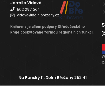
Jarmila Vidová
602 297 564
vidova@dolnibrezany.cz
S
Knihovna je cílem podpory Středočeského
kraje poskytované formou regionálních funkcí.
W
D
Na Panský 11, Dolní Břežany 252 41