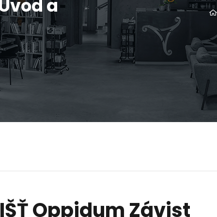
 Úvod a
ŠŤ Oppidum Závist