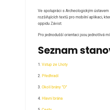
Ve spolupráci s Archeologickým ústavem 
rozšiřujících textů pro mobilní aplikaci, k
oppidu Závist.
Pro jednodušší orientaci jsou jednotlivá
Seznam stano
1.
Vstup ze Lhoty
2.
Předhradí
3.
Okolí brány "D"
4.
Hlavní brána
5.
Cesty