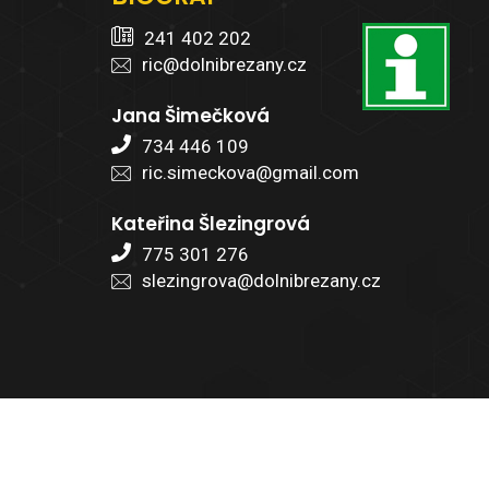
241 402 202
ric@dolnibrezany.cz
Jana Šimečková
734 446 109
ric.simeckova@gmail.com
Kateřina Šlezingrová
775 301 276
slezingrova@dolnibrezany.cz