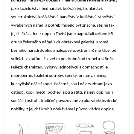
konkrétními nálezy dokládají méně čitelné řemeslné aktivity
jako koželužství, bednářství, bečvářství, truhlářství,
soustružnictví, košíkářství, barvířství a kolářství. Množství
vyráběných nářadí a potřeb muselo být značné, stejně tak i
jejich škála. Jen z oppida Závist jsme napočítali celkem 85
druhů železného nářadí (viz obrázková galerie). Kromě
běžného nářadí doplňují nálezové spektrum různé klíče, od
velkých k vratům, či dveřím po drobné od truhel a skříněk.
Nálezů charakteru výbavy jednotlivců a domácností je
nepřeberně: toaletní potřeby, šperky, prsteny, mince,
kuchyňské náčiní apod. Početné jsou i nálezy zbraní jako
oštěpů, kopí, mečů, pochev, šípů a štítů, nálezy doplňují i
součásti ostruh, tradičně považované za ukazatele jezdecké
nobility, z jejichž kruhů očekáváme i původ vládců oppida.