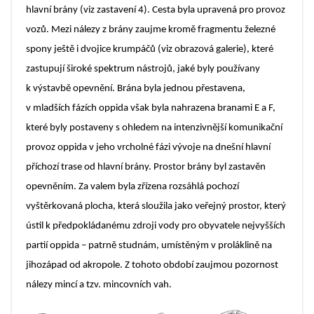
hlavní brány (viz zastavení 4). Cesta byla upravená pro provoz
vozů. Mezi nálezy z brány zaujme kromě fragmentu železné
spony ještě i dvojice krumpáčů (viz obrazová galerie), které
zastupují široké spektrum nástrojů, jaké byly používany
k výstavbě opevnění. Brána byla jednou přestavena,
v mladších fázích oppida však byla nahrazena branami E a F,
které byly postaveny s ohledem na intenzivnější komunikační
provoz oppida v jeho vrcholné fázi vývoje na dnešní hlavní
příchozí trase od hlavní brány. Prostor brány byl zastavěn
opevněním. Za valem byla zřízena rozsáhlá pochozí
vyštěrkovaná plocha, která sloužila jako veřejný prostor, který
ústil k předpokládanému zdroji vody pro obyvatele nejvyšších
partií oppida – patrně studnám, umístěným v proláklině na
jihozápad od akropole. Z tohoto období zaujmou pozornost
nálezy mincí a tzv. mincovních vah.