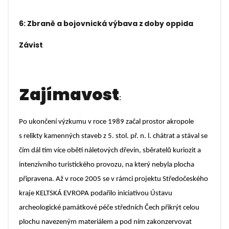
6: Zbraně a bojovnická výbava z doby oppida
Závist
Zajímavost
:
Po ukončení výzkumu v roce 1989 začal prostor akropole
s relikty kamenných staveb z 5. stol. př. n. l. chátrat a stával se
čím dál tím více obětí náletových dřevin, sběratelů kuriozit a
intenzivního turistického provozu, na který nebyla plocha
připravena. Až v roce 2005 se v rámci projektu Středočeského
kraje KELTSKÁ EVROPA podařilo iniciativou Ústavu
archeologické památkové péče středních Čech přikrýt celou
plochu navezeným materiálem a pod ním zakonzervovat