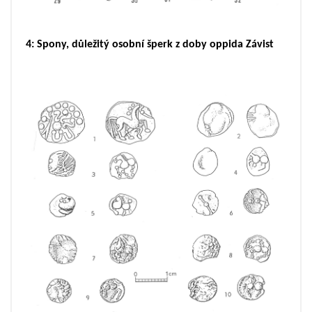
4: Spony, důležitý osobní šperk z doby oppida Závist