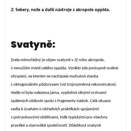
2: Sekery, nože a další nástroje z akropole oppida.
Svatyně:
Zcela mimořádný je objev svatyně v JZ rohu akropole,
v nevyšším místě celého oppida. Vzniklo zde postupně oválné
ohrazení, ve kterém se nacházela mohutná stavba
s oktogonálním půdorysem (
viz trojrozměrná rekonstrukce
).
Vedle ní byla nalezena jáma, vyplněná silnými vrstvami
spálených obilovin spolu s fragmenty nádob. Celá situace
vedla k úvahám o obřadních praktikách spojenými
s potravinovými obětinami, tolik typickými pro všechny
pravěké a starověké společnosti. Důležitost svatyně