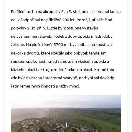
Po čilém ruchu na akropoli v 6. a 5. stol. př. n. l. si vrchol kopce
od lidí odpočinul na přibližně 200 let. Později, přibližně od
poloviny 2. st. př. n. l., zde byl postupně vystavěn
nejvýznamnější stavební celek z doby oppida mladší doby
železné. Na ploše téměř 5700 m
byla odhalena soustava
2
několika dvorců, které sloužily jako příbytek tehdejším
špičkám společnosti, snad samotným vládcům oppida a
blízkého okolí (
viz trojrozměrná rekonstrukce
). Kromě toho
zde byla nalezena i prostorná svatyně, nechybí ani doklady
řady řemeslných činností a ražby mincí.