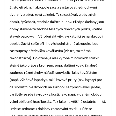
neobvyklému areálu z 5. století př. n. l. se přibližně v polovině
2. století př. n. l. akropole začala zastavovat jednotlivými
dvory (viz obrázková galerie). Ty se sestávaly z obytných
domů, špýcharů, stodol a dalších budov. Předpokládány jsou
domy stavěné ze zdobně tesaných dřevěných prvků, včetně
staveb patrových. Výrobní aktivity, vyskytující se na akropoli
oppida Závist spíše při jihovýchodní straně akropole, jsou
zastoupeny především kovářstvím (
viz trojrozměrná
rekonstrukce
). Doložena je ale i výroba mincovních střížků,
stejně jako práce s bronzem, popř. dalšími kovy. Z nálezů
zaujmou různé druhy nářadí, související jak s kovářstvím
(např. výhňové lopatky), tak i kovové pruty (tzv. ingoty) pro
další využití. Ve dvorcích na akropoli se zpracovával i jantar,
vyráběly se zde i výrobky z kosti, jako např. v daném období
velmi oblíbené hrací kostky. Tak jako na většině ostatních míst,
i zde se setkáme s doklady zpracování textilu. Hůře se