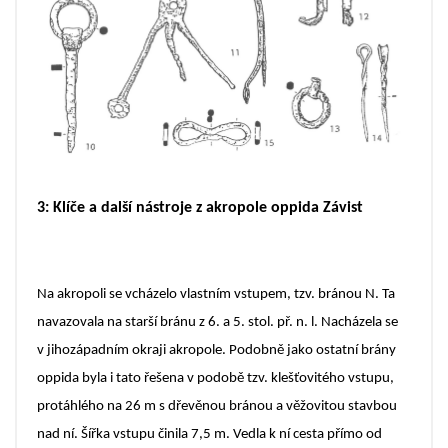
3: Klíče a další nástroje z akropole oppida Závist
Na akropoli se vcházelo vlastním vstupem, tzv. bránou N. Ta
navazovala na starší bránu z 6. a 5. stol. př. n. l. Nacházela se
v jihozápadním okraji akropole. Podobně jako ostatní brány
oppida byla i tato řešena v podobě tzv. klešťovitého vstupu,
protáhlého na 26 m s dřevěnou bránou a věžovitou stavbou
nad ní. Šířka vstupu činila 7,5 m. Vedla k ní cesta přímo od