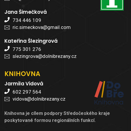
Jana Šimečková
734 446 109
ric.simeckova@gmail.com
Kateřina Šlezingrová
775 301 276
slezingrova@dolnibrezany.cz
KNIHOVNA
Jarmila Vidová
602 297 564
vidova@dolnibrezany.cz
Knihovna je cílem podpory Středočeského kraje
poskytované formou regionálních funkcí.