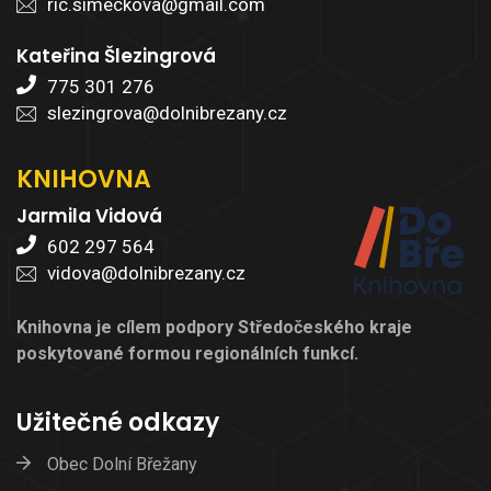
ric.simeckova@gmail.com
Kateřina Šlezingrová
775 301 276
slezingrova@dolnibrezany.cz
KNIHOVNA
Jarmila Vidová
602 297 564
vidova@dolnibrezany.cz
Knihovna je cílem podpory Středočeského kraje
poskytované formou regionálních funkcí.
Užitečné odkazy
Obec Dolní Břežany