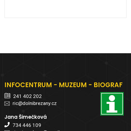
INFOCENTRUM - MUZEUM - BIOGRAF
241 402 202
ric@dolnibrezany.cz
Jana Šimečková
734 446 109