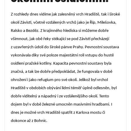
Z rozhledy dnes vidíme jak zalesněný vrch Hradiště, tak i široké
okolí Závisti, včetně vzdálených vrchů jako je Říp, Milešovka,
Ralsko a Bezděz. Z krajinného hlediska si můžeme dobře
všimnout, jak obě řeky stékající se pod Závistí přecházejí
z uzavřených údolí do široké pánve Prahy. Pevnostní soustava
vykonávala díky své poloze majestátní roli vstupu do hustě
osídlení pražské kotliny. Kapacita pevnostní soustavy byla
značná, a tak lze dobře předpokládat, že fungovala v době
ohrožení i jako refugium pro své okolí. Jelikož byl vrchol
Hradiště v obdobích obývání lidmi téměř úplně odlesněn, byl
dobře viditelný a nápadný i ze vzdálenějšího okolí. Tento
dojem byl v době železné umocněn masivními hradbami. I
dnes je možné vrch Hradiště spatřit z Karlova mostu či
dokonce až z Bohnic.