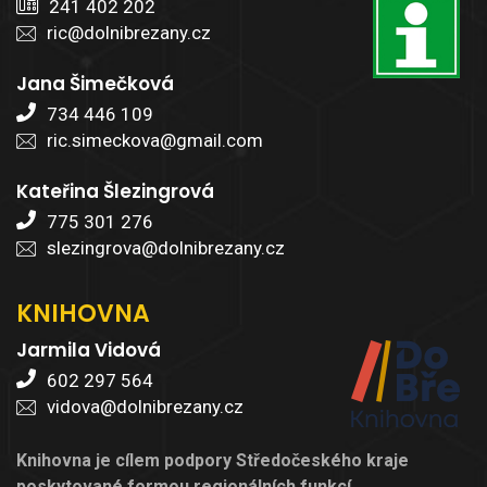
241 402 202
ric@dolnibrezany.cz
Jana Šimečková
734 446 109
ric.simeckova@gmail.com
Kateřina Šlezingrová
775 301 276
slezingrova@dolnibrezany.cz
KNIHOVNA
Jarmila Vidová
602 297 564
vidova@dolnibrezany.cz
Knihovna je cílem podpory Středočeského kraje
poskytované formou regionálních funkcí.