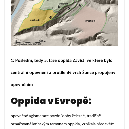
1:
P
oslední, tedy 5. fáze oppida
Závist,
ve které bylo
centrální opevnění a protilehlý vrch Šance propojeny
opevněním
Oppida v Evropě:
opevněné aglomerace pozdní doby železné, tradičně
označované latinským termínem oppida, vznikala především