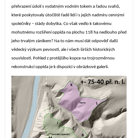
přehrazení údolí s vydatným vodním tokem a řadou svahů,
které poskytovaly útočiště řadě lidí i s jejich nadmíru cennými
společníky – stády dobytka. Co však vedlo k takovému
mohutnému rozšíření oppida na plochu 118 ha nedlouho před
jeho trvalým zánikem? Na to nám musí dát odpověď další
vědecký výzkum pevnosti, ale i všech širších historických
souvislostí. Pohled z protějšího kopce na trojrozměrnou
rekonstrukci oppida je k dispozici v obrázkové galerii.