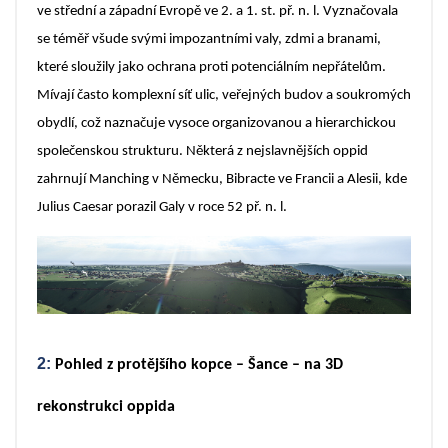
ve střední a západní Evropě ve 2. a 1. st. př. n. l. Vyznačovala
se téměř všude svými impozantními valy, zdmi a branami,
které sloužily jako ochrana proti potenciálním nepřátelům.
Mívají často komplexní síť ulic, veřejných budov a soukromých
obydlí, což naznačuje vysoce organizovanou a hierarchickou
společenskou strukturu. Některá z nejslavnějších oppid
zahrnují Manching v Německu, Bibracte ve Francii a Alesii, kde
Julius Caesar porazil Galy v roce 52 př. n. l.
2:
Pohled z protějšího kopce – Šance – na 3D
rekonstrukci oppida