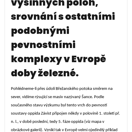
výšinných poloh,
srovnání s ostatními
podobnými
pevnostními
komplexy v Evropě
doby železné.
Pohlédneme-li přes údolí Břežanského potoka směrem na
sever, vidíme rýsující se masiv nazývaný Šance. Podle
současného stavu výzkumu byl tento vrch do pevností
soustavy oppida Závist připojen někdy v polovině 1. století př.
n. l., v době poslední, tedy 5. fáze oppida (viz mapa v
obrázkové galerii). Vznikl tak v Evropě velmi ojedinělý příklad