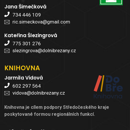
Jana Šimečková
734 446 109
ric.simeckova@gmail.com
Kateřina Šlezingrová
775 301 276
slezingrova@dolnibrezany.cz
KNIHOVNA
Jarmila Vidová
602 297 564
vidova@dolnibrezany.cz
Knihovna je cílem podpory Středočeského kraje
poskytované formou regionálních funkcí.