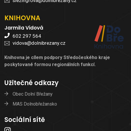
slezingrova@dolnibrezany.cz
KNIHOVNA
Jarmila Vidová
602 297 564
vidova@dolnibrezany.cz
Knihovna je cílem podpory Středočeského kraje
poskytované formou regionálních funkcí.
Užitečné odkazy
Obec Dolní Břežany
MAS Dolnobřežansko
Sociální sítě