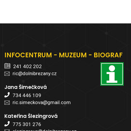
INFOCENTRUM - MUZEUM - BIOGRAF
241 402 202
ric@dolnibrezany.cz
Jana Šimečková
734 446 109
ric.simeckova@gmail.com
Kateřina Šlezingrová
775 301 276