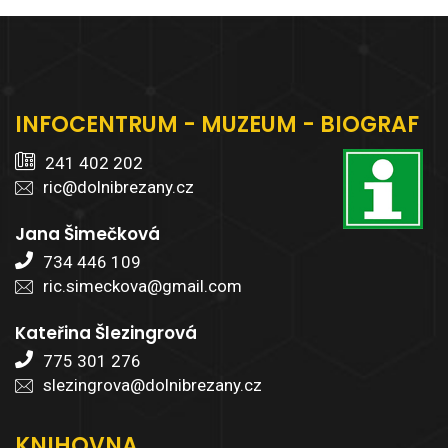
INFOCENTRUM - MUZEUM - BIOGRAF
241 402 202
ric@dolnibrezany.cz
Jana Šimečková
734 446 109
ric.simeckova@gmail.com
Kateřina Šlezingrová
775 301 276
slezingrova@dolnibrezany.cz
KNIHOVNA