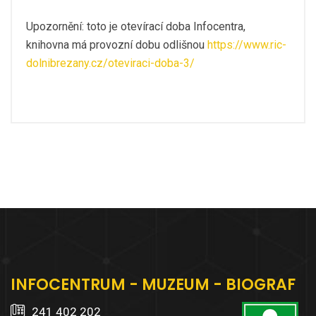
Upozornění: toto je otevírací doba Infocentra,
knihovna má provozní dobu odlišnou
https://www.ric-
dolnibrezany.cz/oteviraci-doba-3/
INFOCENTRUM - MUZEUM - BIOGRAF
241 402 202