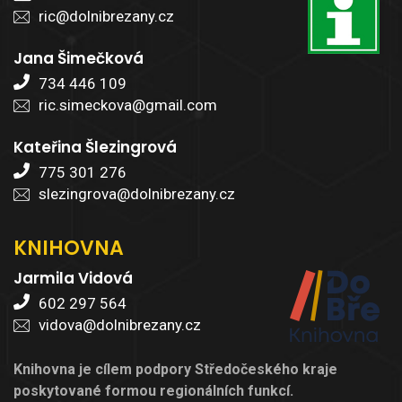
ric@dolnibrezany.cz
Jana Šimečková
734 446 109
ric.simeckova@gmail.com
Kateřina Šlezingrová
775 301 276
slezingrova@dolnibrezany.cz
KNIHOVNA
Jarmila Vidová
602 297 564
vidova@dolnibrezany.cz
Knihovna je cílem podpory Středočeského kraje
poskytované formou regionálních funkcí.