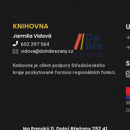
KNIHOVNA
U
Jarmila Vidová
602 297 564
vidova@dolnibrezany.cz
S
Knihovna je cílem podpory Středočeského
kraje poskytované formou regionálních funkcí.
W
D
Na Panský 11, Dolní Břežany 252 41