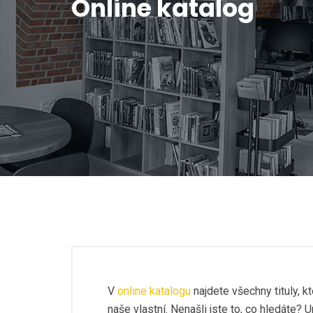
Online katalog
V
online katalogu
najdete všechny tituly, 
naše vlastní. Nenašli jste to, co hledáte? U