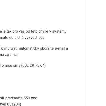
ka je tak pro vás od této chvíle v systému
ej máte do 5 dnů vyzvednout.
 knihu vrátí, automaticky obdržíte e-mail a
mu zájemci.
o formou sms (602 29 75 64).
íslí, předsaďte 559
xxx.
 tvar 051204)