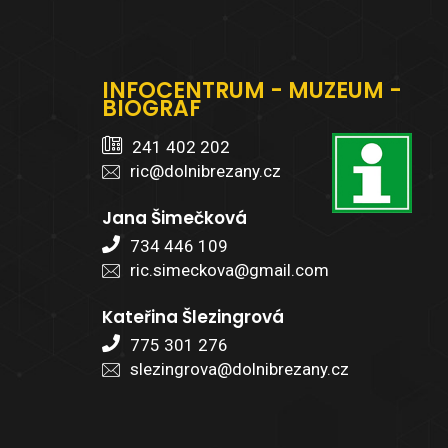
INFOCENTRUM - MUZEUM -
BIOGRAF
241 402 202
ric@dolnibrezany.cz
Jana Šimečková
734 446 109
ric.simeckova@gmail.com
Kateřina Šlezingrová
775 301 276
slezingrova@dolnibrezany.cz