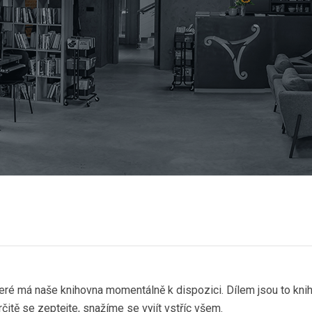
které má naše knihovna momentálně k dispozici. Dílem jsou to kni
rčitě se zeptejte, snažíme se vyjít vstříc všem.