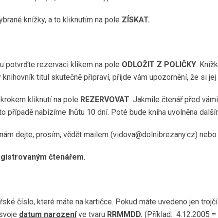
rané knížky, a to kliknutím na pole
ZÍSKAT.
u potvrďte rezervaci klikem na pole
ODLOŽIT Z POLIČKY
. Kníž
 knihovník titul skutečně připraví, přijde vám upozornění, že si j
krokem kliknutí na pole
REZERVOVAT
. Jakmile čtenář před vámi
to případě nabízíme lhůtu 10 dní. Poté bude kniha uvolněna další
, nám dejte, prosím, vědět mailem (vidova@dolnibrezany.cz) neb
registrovaným čtenářem
.
řské číslo, které máte na kartičce. Pokud máte uvedeno jen trojč
 svoje
datum narození
ve tvaru
RRMMDD.
(Příklad: 4.12.2005 =