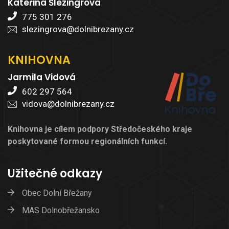
Kateřina Šlezingrová
775 301 276
slezingrova@dolnibrezany.cz
KNIHOVNA
Jarmila Vidová
602 297 564
vidova@dolnibrezany.cz
Knihovna je cílem podpory Středočeského kraje
poskytované formou regionálních funkcí.
Užitečné odkazy
Obec Dolní Břežany
MAS Dolnobřežansko