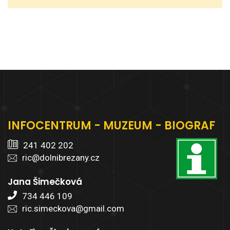
INFOCENTRUM - MUZEUM - BIOGRAF
241 402 202
ric@dolnibrezany.cz
Jana Šimečková
734 446 109
ric.simeckova@gmail.com