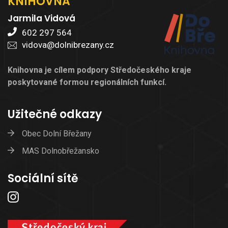
KNIHOVNA
Jarmila Vidová
602 297 564
vidova@dolnibrezany.cz
Knihovna je cílem podpory Středočeského kraje
poskytované formou regionálních funkcí.
Užitečné odkazy
Obec Dolní Břežany
MAS Dolnobřežansko
Sociální sítě