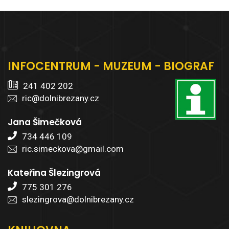
INFOCENTRUM - MUZEUM - BIOGRAF
241 402 202
ric@dolnibrezany.cz
Jana Šimečková
734 446 109
ric.simeckova@gmail.com
Kateřina Šlezingrová
775 301 276
slezingrova@dolnibrezany.cz