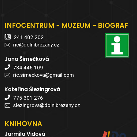
INFOCENTRUM - MUZEUM - BIOGRAF
241 402 202
ric@dolnibrezany.cz
Jana Šimečková
734 446 109
ric.simeckova@gmail.com
Kateřina Šlezingrová
775 301 276
slezingrova@dolnibrezany.cz
KNIHOVNA
Jarmila Vidová