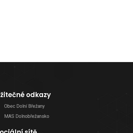
žitečné odkazy
Obec Dolní Břežany
MAS Dolnobřežansko
ociální sítě