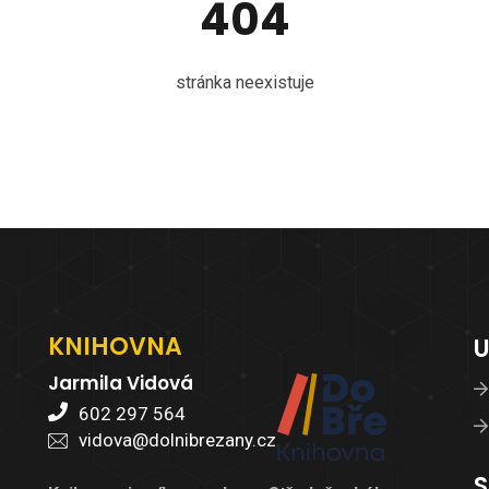
404
stránka neexistuje
KNIHOVNA
U
Jarmila Vidová
602 297 564
vidova@dolnibrezany.cz
S