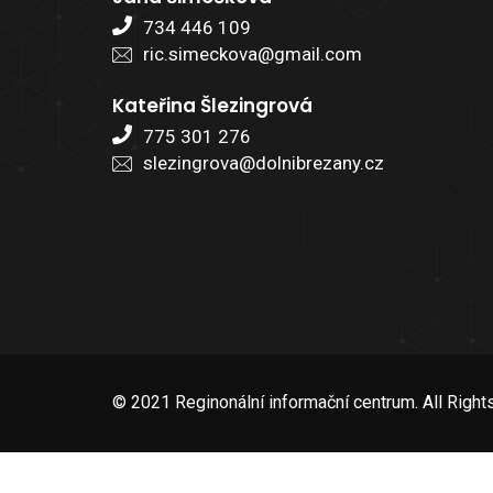
734 446 109
ric.simeckova@gmail.com
Kateřina Šlezingrová
775 301 276
slezingrova@dolnibrezany.cz
© 2021 Reginonální informační centrum. All Right