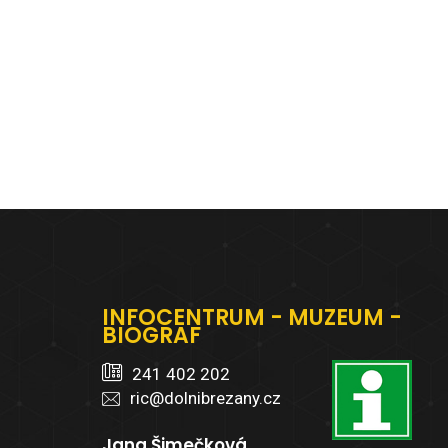
INFOCENTRUM - MUZEUM -
BIOGRAF
241 402 202
ric@dolnibrezany.cz
Jana Šimečková