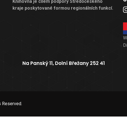
Knihovna je cílem podpory Středočeského
kraje poskytované formou regionálních funkcí.
W
D
Na Panský 11, Dolní Břežany 252 41
s Reserved.