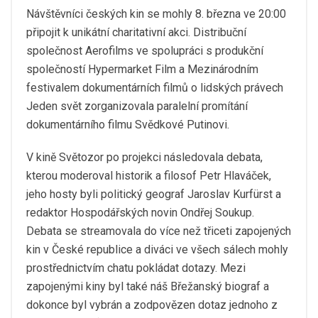
Návštěvníci českých kin se mohly 8. března ve 20:00
připojit k unikátní charitativní akci. Distribuční
společnost Aerofilms ve spolupráci s produkční
společností Hypermarket Film a Mezinárodním
festivalem dokumentárních filmů o lidských právech
Jeden svět zorganizovala paralelní promítání
dokumentárního filmu Svědkové Putinovi.
V kině Světozor po projekci následovala debata,
kterou moderoval historik a filosof Petr Hlaváček,
jeho hosty byli politický geograf Jaroslav Kurfürst a
redaktor Hospodářských novin Ondřej Soukup.
Debata se streamovala do více než třiceti zapojených
kin v České republice a diváci ve všech sálech mohly
prostřednictvím chatu pokládat dotazy. Mezi
zapojenými kiny byl také náš Břežanský biograf a
dokonce byl vybrán a zodpovězen dotaz jednoho z